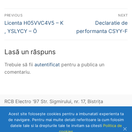
Navigare
PREVIOUS
NEXT
în
Previous
Next
Licenta H05VVC4V5 – K
Declaratie de
post:
post:
articole
, YSLYCY – Ö
performanta CSYY-F
Lasă un răspuns
Trebuie să fii
autentificat
pentru a publica un
comentariu.
RCB Electro ‘97 Str. Sigmirului, nr. 17, Bistriţa
Acest site foloseşte cookies pentru a imbunatati experienta ta
Telefon: 0263-236153
de navigare. Pentru mai multe detalii referitoare la cum folosim
datele tale si la drepturile tale te invitam sa citesti
Politica de
cookies