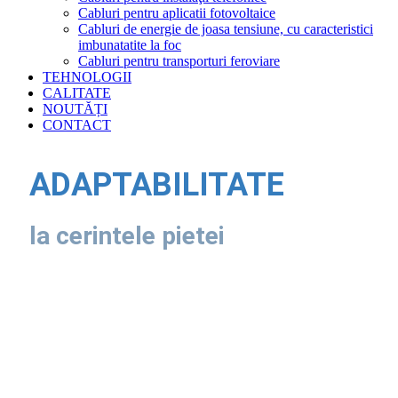
Cabluri pentru aplicatii fotovoltaice
Cabluri de energie de joasa tensiune, cu caracteristici
imbunatatite la foc
Cabluri pentru transporturi feroviare
TEHNOLOGII
CALITATE
NOUTĂȚI
CONTACT
FLEXIBILITATE
PERFORMANTA
CALITATE
ORIENTARE CATRE CLIE
ADAPTABILITATE
in procesul de productie
datorita tehnologiei avansate
la cel mai inalt nivel
raspundem rapid la cerintele clie
la cerintele pietei