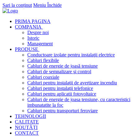
Sari la conținut
Meniu
Închide
PRIMA PAGINA
COMPANIA
Despre noi
Istoric
Management
PRODUSE
Conductoare izolate pentru instalaţii electrice
Cabluri flexibile
Cabluri de energie de joasă tensiune
Cabluri de semnalizare şi control
Cabluri coaxiale
Cabluri pentru instalaţii de avertizare incendiu
Cabluri pentru instalaţii telefonice
Cabluri pentru aplicatii fotovoltaice
Cabluri de energie de joasa tensiune, cu caracteristici
imbunatatite la foc
Cabluri pentru transporturi feroviare
TEHNOLOGII
CALITATE
NOUTĂȚI
CONTACT