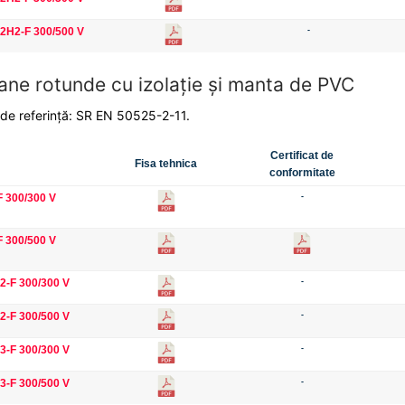
2H2-F 300/500 V
-
ne rotunde cu izolaţie şi manta de PVC
de referinţă: SR EN 50525-2-11.
Certificat de
Fisa tehnica
conformitate
 300/300 V
-
 300/500 V
-F 300/300 V
-
-F 300/500 V
-
-F 300/300 V
-
-F 300/500 V
-