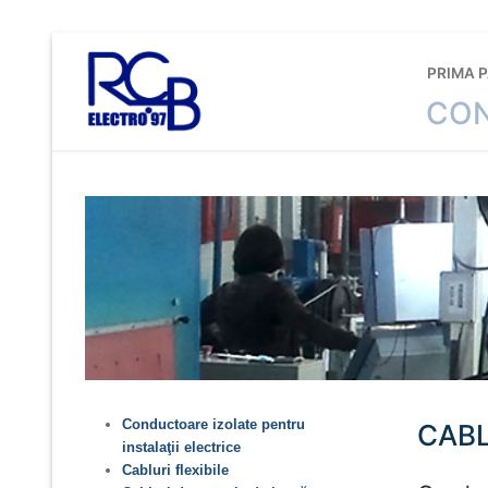
Sari
la
PRIMA 
conținut
CON
Conductoare izolate pentru
CABL
instalaţii electrice
Cabluri flexibile