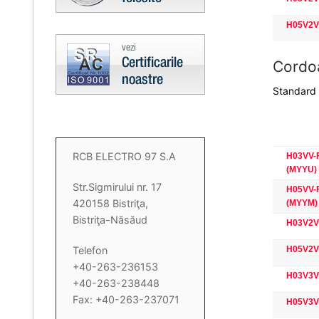
H05V2V
Cordoa
Standard 
RCB ELECTRO 97 S.A
H03VV-F
(MYYU)
Str.Sigmirului nr. 17
H05VV-F
420158 Bistriţa,
(MYYM)
Bistriţa-Năsăud
H03V2V2
H05V2V2
Telefon
+40-263-236153
H03V3V3
+40-263-238448
Fax: +40-263-237071
H05V3V3