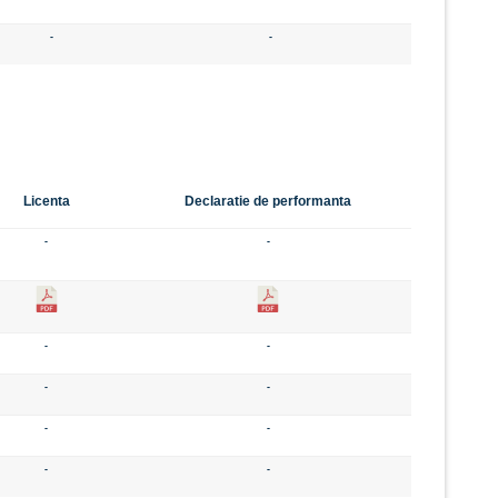
-
-
Licenta
Declaratie de performanta
-
-
-
-
-
-
-
-
-
-