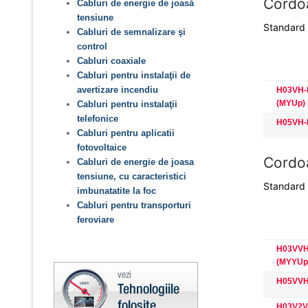
Cordo
Cabluri de energie de joasă
tensiune
Standard 
Cabluri de semnalizare şi
control
Cabluri coaxiale
Cabluri pentru instalaţii de
avertizare incendiu
H03VH-
(MYUp)
Cabluri pentru instalaţii
telefonice
H05VH-
Cabluri pentru aplicatii
fotovoltaice
Cordoa
Cabluri de energie de joasa
tensiune, cu caracteristici
Standard 
imbunatatite la foc
Cabluri pentru transporturi
feroviare
H03VVH2
(MYYUp
H05VVH2
H03V2V