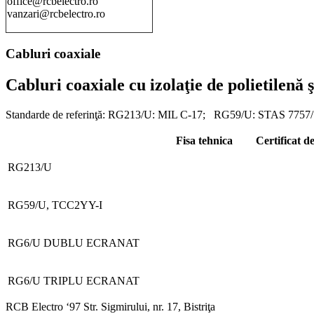
office@rcbelectro.ro
vanzari@rcbelectro.ro
Cabluri coaxiale
Cabluri coaxiale cu izolaţie de polietilenă
Standarde de referinţă: RG213/U: MIL C-17; RG59/U: STAS 7757/
Fisa tehnica
Certificat d
RG213/U
RG59/U, TCC2YY-I
RG6/U DUBLU ECRANAT
RG6/U TRIPLU ECRANAT
RCB Electro ‘97 Str. Sigmirului, nr. 17, Bistriţa