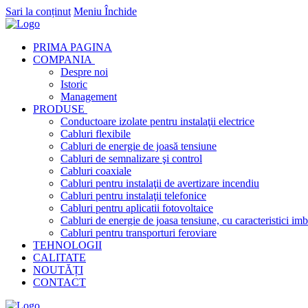
Sari la conținut
Meniu
Închide
PRIMA PAGINA
COMPANIA
Despre noi
Istoric
Management
PRODUSE
Conductoare izolate pentru instalaţii electrice
Cabluri flexibile
Cabluri de energie de joasă tensiune
Cabluri de semnalizare şi control
Cabluri coaxiale
Cabluri pentru instalaţii de avertizare incendiu
Cabluri pentru instalaţii telefonice
Cabluri pentru aplicatii fotovoltaice
Cabluri de energie de joasa tensiune, cu caracteristici imb
Cabluri pentru transporturi feroviare
TEHNOLOGII
CALITATE
NOUTĂȚI
CONTACT