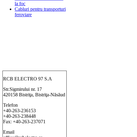
la foc
Cabluri pentru transporturi
feroviare
RCB ELECTRO 97 S.A
Str.Sigmirului nr. 17
420158 Bistriţa, Bistriţa-Năsăud
Telefon
+40-263-236153
+40-263-238448
Fax: +40-263-237071
Email