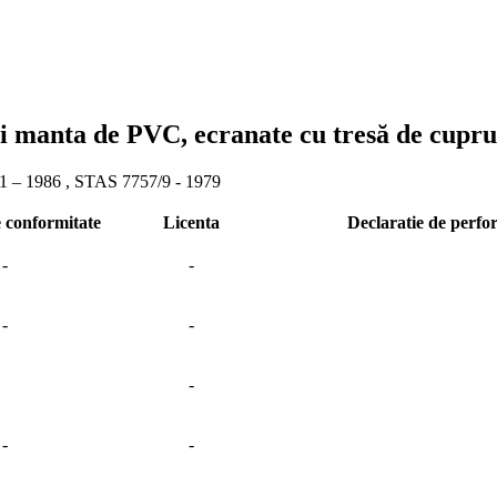
 şi manta de PVC, ecranate cu tresă de cupru
1 – 1986 , STAS 7757/9 - 1979
e conformitate
Licenta
Declaratie de perf
-
-
-
-
-
-
-