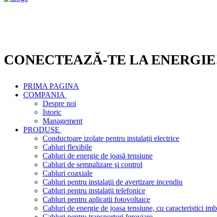
CONECTEAZĂ-TE LA ENERGIE
PRIMA PAGINA
COMPANIA
Despre noi
Istoric
Management
PRODUSE
Conductoare izolate pentru instalaţii electrice
Cabluri flexibile
Cabluri de energie de joasă tensiune
Cabluri de semnalizare şi control
Cabluri coaxiale
Cabluri pentru instalaţii de avertizare incendiu
Cabluri pentru instalaţii telefonice
Cabluri pentru aplicatii fotovoltaice
Cabluri de energie de joasa tensiune, cu caracteristici imb
Cabluri pentru transporturi feroviare