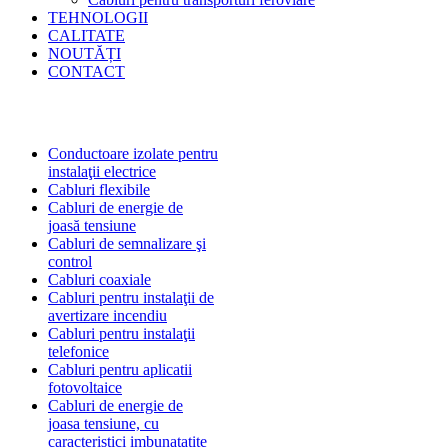
TEHNOLOGII
CALITATE
NOUTĂȚI
CONTACT
Conductoare izolate pentru
instalaţii electrice
Cabluri flexibile
Cabluri de energie de
joasă tensiune
Cabluri de semnalizare şi
control
Cabluri coaxiale
Cabluri pentru instalaţii de
avertizare incendiu
Cabluri pentru instalaţii
telefonice
Cabluri pentru aplicatii
fotovoltaice
Cabluri de energie de
joasa tensiune, cu
caracteristici imbunatatite