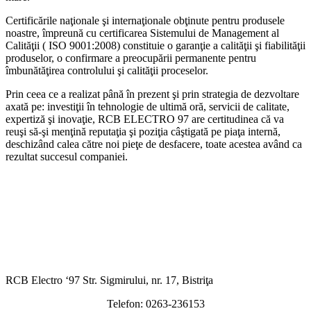
Certificările naţionale şi internaţionale obţinute pentru produsele
noastre, împreună cu certificarea Sistemului de Management al
Calităţii ( ISO 9001:2008) constituie o garanţie a calităţii şi fiabilităţii
produselor, o confirmare a preocupării permanente pentru
îmbunătăţirea controlului şi calităţii proceselor.
Prin ceea ce a realizat până în prezent şi prin strategia de dezvoltare
axată pe: investiţii în tehnologie de ultimă oră, servicii de calitate,
expertiză şi inovaţie, RCB ELECTRO 97 are certitudinea că va
reuşi să-şi menţină reputaţia şi poziţia câştigată pe piaţa internă,
deschizând calea către noi pieţe de desfacere, toate acestea având ca
rezultat succesul companiei.
RCB Electro ‘97 Str. Sigmirului, nr. 17, Bistriţa
Telefon: 0263-236153