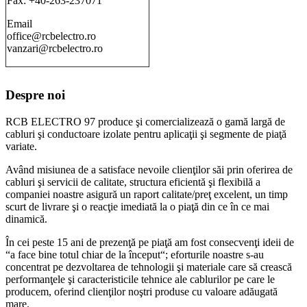
Fax: +40-263-237071
Email
office@rcbelectro.ro
vanzari@rcbelectro.ro
Despre noi
RCB ELECTRO 97 produce şi comercializează o gamă largă de
cabluri şi conductoare izolate pentru aplicaţii şi segmente de piaţă
variate.
Având misiunea de a satisface nevoile clienţilor săi prin oferirea de
cabluri şi servicii de calitate, structura eficientă şi flexibilă a
companiei noastre asigură un raport calitate/preţ excelent, un timp
scurt de livrare şi o reacţie imediată la o piaţă din ce în ce mai
dinamică.
În cei peste 15 ani de prezenţă pe piaţă am fost consecvenţi ideii de
“a face bine totul chiar de la început“; eforturile noastre s-au
concentrat pe dezvoltarea de tehnologii şi materiale care să crească
performanţele şi caracteristicile tehnice ale cablurilor pe care le
producem, oferind clienţilor noştri produse cu valoare adăugată
mare.