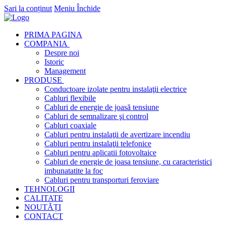
Sari la conținut
Meniu
Închide
PRIMA PAGINA
COMPANIA
Despre noi
Istoric
Management
PRODUSE
Conductoare izolate pentru instalaţii electrice
Cabluri flexibile
Cabluri de energie de joasă tensiune
Cabluri de semnalizare şi control
Cabluri coaxiale
Cabluri pentru instalaţii de avertizare incendiu
Cabluri pentru instalaţii telefonice
Cabluri pentru aplicatii fotovoltaice
Cabluri de energie de joasa tensiune, cu caracteristici
imbunatatite la foc
Cabluri pentru transporturi feroviare
TEHNOLOGII
CALITATE
NOUTĂȚI
CONTACT