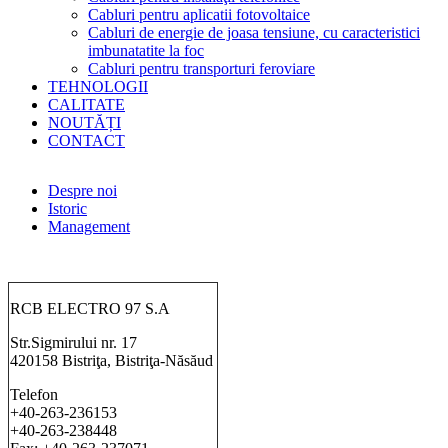
Cabluri pentru aplicatii fotovoltaice
Cabluri de energie de joasa tensiune, cu caracteristici
imbunatatite la foc
Cabluri pentru transporturi feroviare
TEHNOLOGII
CALITATE
NOUTĂȚI
CONTACT
Despre noi
Istoric
Management
RCB ELECTRO 97 S.A
Str.Sigmirului nr. 17
420158 Bistriţa, Bistriţa-Năsăud
Telefon
+40-263-236153
+40-263-238448