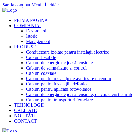
Sari la conținut
Meniu
Închide
PRIMA PAGINA
COMPANIA
Despre noi
Istoric
Management
PRODUSE
Conductoare izolate pentru instalaţii electrice
Cabluri flexibile
Cabluri de energie de joasă tensiune
Cabluri de semnalizare şi control
Cabluri coaxiale
Cabluri pentru instalaţii de avertizare incendiu
Cabluri pentru instalaţii telefonice
Cabluri pentru aplicatii fotovoltaice
Cabluri de energie de joasa tensiune, cu caracteristici imb
Cabluri pentru transporturi feroviare
TEHNOLOGII
CALITATE
NOUTĂȚI
CONTACT