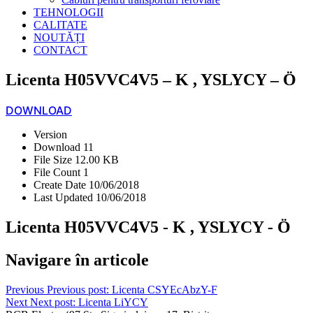
TEHNOLOGII
CALITATE
NOUTĂȚI
CONTACT
Licenta H05VVC4V5 – K , YSLYCY – Ö
DOWNLOAD
Version
Download
11
File Size
12.00 KB
File Count
1
Create Date
10/06/2018
Last Updated
10/06/2018
Licenta H05VVC4V5 - K , YSLYCY - Ö
Navigare în articole
Previous
Previous post:
Licenta CSYEcAbzY-F
Next
Next post:
Licenta LiYCY