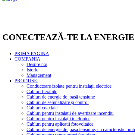
CONECTEAZĂ-TE LA ENERGIE
PRIMA PAGINA
COMPANIA
Despre noi
Istoric
Management
PRODUSE
Conductoare izolate pentru instalaţii electrice
Cabluri flexibile
Cabluri de energie de joasă tensiune
Cabluri de semnalizare şi control
Cabluri coaxiale
Cabluri pentru instalaţii de avertizare incendiu
Cabluri pentru instalaţii telefonice
Cabluri pentru aplicatii fotovoltaice
Cabluri de energie de joasa tensiune, cu caracteristici imb
Cabluri pentru transporturi feroviare