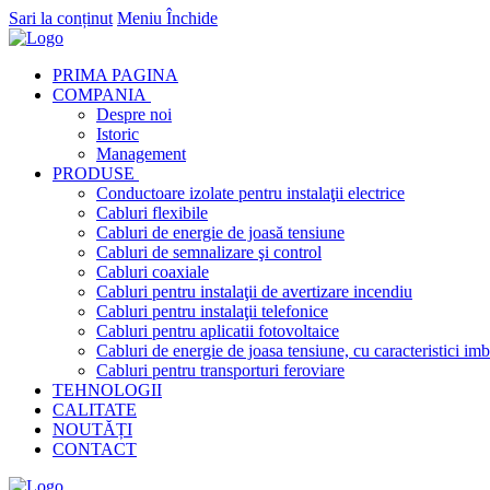
Sari la conținut
Meniu
Închide
PRIMA PAGINA
COMPANIA
Despre noi
Istoric
Management
PRODUSE
Conductoare izolate pentru instalaţii electrice
Cabluri flexibile
Cabluri de energie de joasă tensiune
Cabluri de semnalizare şi control
Cabluri coaxiale
Cabluri pentru instalaţii de avertizare incendiu
Cabluri pentru instalaţii telefonice
Cabluri pentru aplicatii fotovoltaice
Cabluri de energie de joasa tensiune, cu caracteristici imb
Cabluri pentru transporturi feroviare
TEHNOLOGII
CALITATE
NOUTĂȚI
CONTACT