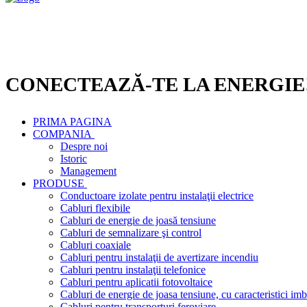
CONECTEAZĂ-TE LA ENERGIE
PRIMA PAGINA
COMPANIA
Despre noi
Istoric
Management
PRODUSE
Conductoare izolate pentru instalaţii electrice
Cabluri flexibile
Cabluri de energie de joasă tensiune
Cabluri de semnalizare şi control
Cabluri coaxiale
Cabluri pentru instalaţii de avertizare incendiu
Cabluri pentru instalaţii telefonice
Cabluri pentru aplicatii fotovoltaice
Cabluri de energie de joasa tensiune, cu caracteristici imb
Cabluri pentru transporturi feroviare