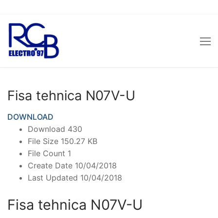
Sari
la
conținut
Fisa tehnica N07V-U
DOWNLOAD
Download
430
File Size
150.27 KB
File Count
1
Create Date
10/04/2018
Last Updated
10/04/2018
Fisa tehnica N07V-U