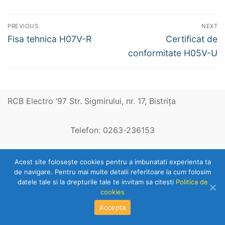
Navigare
PREVIOUS
NEXT
în
Previous
Next
Fisa tehnica H07V-R
Certificat de
post:
post:
articole
conformitate H05V-U
RCB Electro ‘97 Str. Sigmirului, nr. 17, Bistriţa
Telefon: 0263-236153
Copyright © 2026 RCB Electro 97
Acest site foloseşte cookies pentru a imbunatati experienta ta
de navigare. Pentru mai multe detalii referitoare la cum folosim
datele tale si la drepturile tale te invitam sa citesti
Politica de
cookies
Accepta