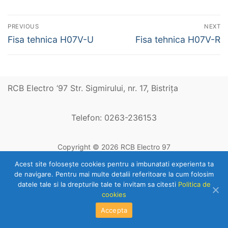
Navigare
PREVIOUS
NEXT
în
Previous
Next
Fisa tehnica H07V-U
Fisa tehnica H07V-R
post:
post:
articole
RCB Electro ‘97 Str. Sigmirului, nr. 17, Bistriţa
Telefon: 0263-236153
Copyright © 2026 RCB Electro 97
Acest site foloseşte cookies pentru a imbunatati experienta ta
de navigare. Pentru mai multe detalii referitoare la cum folosim
datele tale si la drepturile tale te invitam sa citesti
Politica de
cookies
Accepta