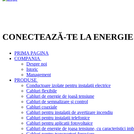
CONECTEAZĂ-TE LA ENERGIE
PRIMA PAGINA
COMPANIA
Despre noi
Istoric
Management
PRODUSE
Conductoare izolate pentru instalaţii electrice
Cabluri flexibile
Cabluri de energie de joasă tensiune
Cabluri de semnalizare şi control
Cabluri coaxiale
Cabluri pentru instalaţii de avertizare incendiu
Cabluri pentru instalaţii telefonice
Cabluri pentru aplicatii fotovoltaice
Cabluri de energie de joasa tensiune, cu caracteristici imb
Cabluri pentru transporturi feroviare