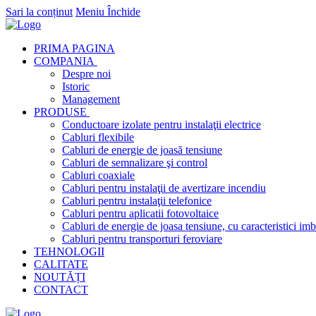
Sari la conținut
Meniu
Închide
PRIMA PAGINA
COMPANIA
Despre noi
Istoric
Management
PRODUSE
Conductoare izolate pentru instalaţii electrice
Cabluri flexibile
Cabluri de energie de joasă tensiune
Cabluri de semnalizare şi control
Cabluri coaxiale
Cabluri pentru instalaţii de avertizare incendiu
Cabluri pentru instalaţii telefonice
Cabluri pentru aplicatii fotovoltaice
Cabluri de energie de joasa tensiune, cu caracteristici imb
Cabluri pentru transporturi feroviare
TEHNOLOGII
CALITATE
NOUTĂȚI
CONTACT