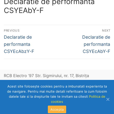
Declaratie de performanta
CSYEAbY-F
Navigare
PREVIOUS
NEXT
în
Previous
Next
Declaratie de
Declaratie de
post:
post:
articole
performanta
performanta
CSYEcAbzY-F
CSYEcAbY-F
RCB Electro ‘97 Str. Sigmirului, nr. 17, Bistriţa
Acest site foloseşte cookies pentru a imbunatati experienta ta
Telefon: 0263-236153
de navigare. Pentru mai multe detalii referitoare la cum folosim
datele tale si la drepturile tale te invitam sa citesti
Politica de
cookies
Copyright © 2026 RCB Electro 97
Accepta