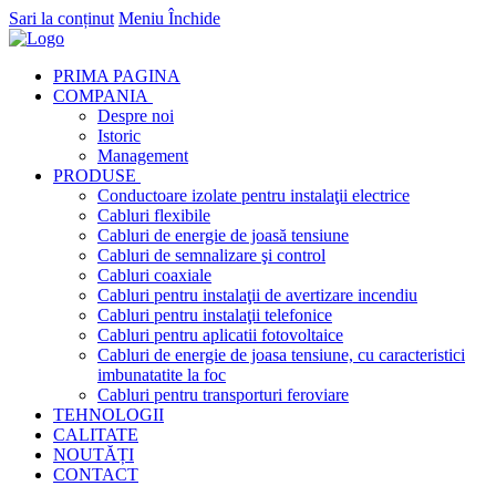
Sari la conținut
Meniu
Închide
PRIMA PAGINA
COMPANIA
Despre noi
Istoric
Management
PRODUSE
Conductoare izolate pentru instalaţii electrice
Cabluri flexibile
Cabluri de energie de joasă tensiune
Cabluri de semnalizare şi control
Cabluri coaxiale
Cabluri pentru instalaţii de avertizare incendiu
Cabluri pentru instalaţii telefonice
Cabluri pentru aplicatii fotovoltaice
Cabluri de energie de joasa tensiune, cu caracteristici
imbunatatite la foc
Cabluri pentru transporturi feroviare
TEHNOLOGII
CALITATE
NOUTĂȚI
CONTACT