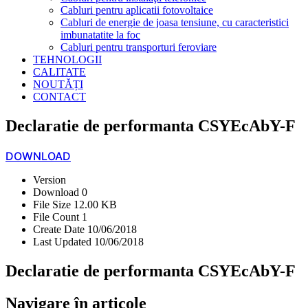
Cabluri pentru aplicatii fotovoltaice
Cabluri de energie de joasa tensiune, cu caracteristici
imbunatatite la foc
Cabluri pentru transporturi feroviare
TEHNOLOGII
CALITATE
NOUTĂȚI
CONTACT
Declaratie de performanta CSYEcAbY-F
DOWNLOAD
Version
Download
0
File Size
12.00 KB
File Count
1
Create Date
10/06/2018
Last Updated
10/06/2018
Declaratie de performanta CSYEcAbY-F
Navigare în articole