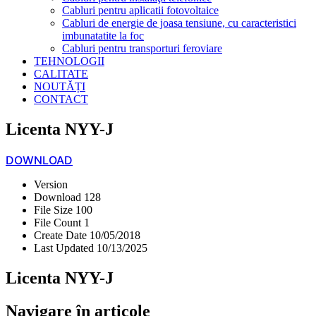
Cabluri pentru aplicatii fotovoltaice
Cabluri de energie de joasa tensiune, cu caracteristici
imbunatatite la foc
Cabluri pentru transporturi feroviare
TEHNOLOGII
CALITATE
NOUTĂȚI
CONTACT
Licenta NYY-J
DOWNLOAD
Version
Download
128
File Size
100
File Count
1
Create Date
10/05/2018
Last Updated
10/13/2025
Licenta NYY-J
Navigare în articole