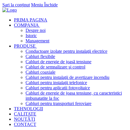
Sari la conținut
Meniu
Închide
PRIMA PAGINA
COMPANIA
Despre noi
Istoric
Management
PRODUSE
Conductoare izolate pentru instalaţii electrice
Cabluri flexibile
Cabluri de energie de joasă tensiune
Cabluri de semnalizare şi control
Cabluri coaxiale
Cabluri pentru instalaţii de avertizare incendiu
Cabluri pentru instalaţii telefonice
Cabluri pentru aplicatii fotovoltaice
Cabluri de energie de joasa tensiune, cu caracteristici
imbunatatite la foc
Cabluri pentru transporturi feroviare
TEHNOLOGII
CALITATE
NOUTĂȚI
CONTACT