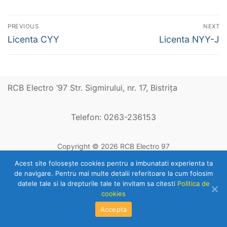
Navigare
PREVIOUS
NEXT
în
Previous
Next
Licenta CYY
Licenta NYY-J
post:
post:
articole
RCB Electro ‘97 Str. Sigmirului, nr. 17, Bistriţa
Telefon: 0263-236153
Copyright © 2026 RCB Electro 97
Acest site foloseşte cookies pentru a imbunatati experienta ta
de navigare. Pentru mai multe detalii referitoare la cum folosim
datele tale si la drepturile tale te invitam sa citesti
Politica de
cookies
Accepta