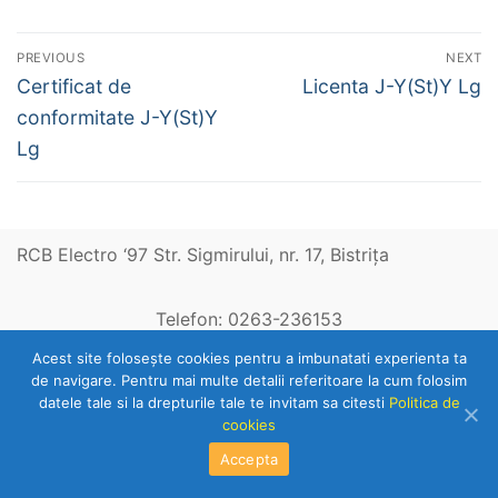
Navigare
PREVIOUS
NEXT
în
Previous
Next
Certificat de
Licenta J-Y(St)Y Lg
post:
post:
articole
conformitate J-Y(St)Y
Lg
RCB Electro ‘97 Str. Sigmirului, nr. 17, Bistriţa
Telefon: 0263-236153
Acest site foloseşte cookies pentru a imbunatati experienta ta
de navigare. Pentru mai multe detalii referitoare la cum folosim
Copyright © 2026 RCB Electro 97
datele tale si la drepturile tale te invitam sa citesti
Politica de
cookies
Accepta