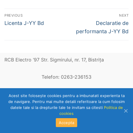
Navigare
PREVIOUS
NEXT
în
Previous
Next
Licenta J-YY Bd
Declaratie de
post:
post:
articole
performanta J-YY Bd
RCB Electro ‘97 Str. Sigmirului, nr. 17, Bistriţa
Telefon: 0263-236153
Copyright © 2026 RCB Electro 97
Acest site foloseşte cookies pentru a imbunatati experienta ta
de navigare. Pentru mai multe detalii referitoare la cum folosim
datele tale si la drepturile tale te invitam sa citesti
Politica de
cookies
Accepta