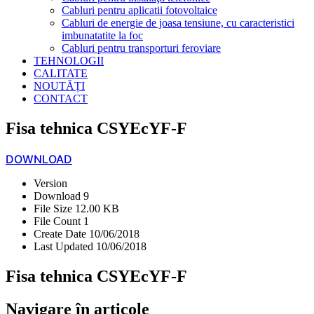
Cabluri pentru aplicatii fotovoltaice
Cabluri de energie de joasa tensiune, cu caracteristici
imbunatatite la foc
Cabluri pentru transporturi feroviare
TEHNOLOGII
CALITATE
NOUTĂȚI
CONTACT
Fisa tehnica CSYEcYF-F
DOWNLOAD
Version
Download
9
File Size
12.00 KB
File Count
1
Create Date
10/06/2018
Last Updated
10/06/2018
Fisa tehnica CSYEcYF-F
Navigare în articole