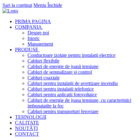
Sari la conținut
Meniu
Închide
PRIMA PAGINA
COMPANIA
Despre noi
Istoric
Management
PRODUSE
Conductoare izolate pentru instalaţii electrice
Cabluri flexibile
Cabluri de energie de joasă tensiune
Cabluri de semnalizare şi control
Cabluri coaxiale
Cabluri pentru instalaţii de avertizare incendiu
Cabluri pentru instalaţii telefonice
Cabluri pentru aplicatii fotovoltaice
Cabluri de energie de joasa tensiune, cu caracteristici
imbunatatite la foc
Cabluri pentru transporturi feroviare
TEHNOLOGII
CALITATE
NOUTĂȚI
CONTACT