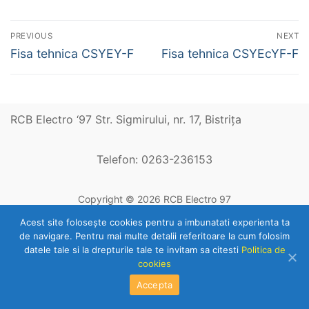
Navigare
PREVIOUS
NEXT
în
Previous
Next
Fisa tehnica CSYEY-F
Fisa tehnica CSYEcYF-F
post:
post:
articole
RCB Electro ‘97 Str. Sigmirului, nr. 17, Bistriţa
Telefon: 0263-236153
Copyright © 2026 RCB Electro 97
Acest site foloseşte cookies pentru a imbunatati experienta ta
de navigare. Pentru mai multe detalii referitoare la cum folosim
datele tale si la drepturile tale te invitam sa citesti
Politica de
cookies
Accepta