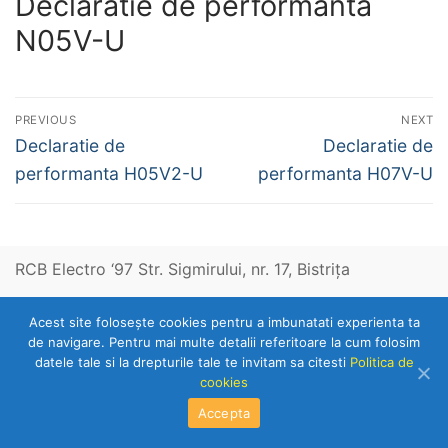
Declaratie de performanta
N05V-U
Navigare
PREVIOUS
NEXT
în
Previous
Next
Declaratie de
Declaratie de
post:
post:
articole
performanta H05V2-U
performanta H07V-U
RCB Electro ‘97 Str. Sigmirului, nr. 17, Bistriţa
Acest site foloseşte cookies pentru a imbunatati experienta ta
Telefon: 0263-236153
de navigare. Pentru mai multe detalii referitoare la cum folosim
datele tale si la drepturile tale te invitam sa citesti
Politica de
cookies
Copyright © 2026 RCB Electro 97
Accepta