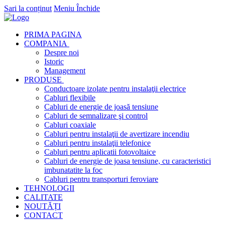
Sari la conținut
Meniu
Închide
PRIMA PAGINA
COMPANIA
Despre noi
Istoric
Management
PRODUSE
Conductoare izolate pentru instalaţii electrice
Cabluri flexibile
Cabluri de energie de joasă tensiune
Cabluri de semnalizare şi control
Cabluri coaxiale
Cabluri pentru instalaţii de avertizare incendiu
Cabluri pentru instalaţii telefonice
Cabluri pentru aplicatii fotovoltaice
Cabluri de energie de joasa tensiune, cu caracteristici
imbunatatite la foc
Cabluri pentru transporturi feroviare
TEHNOLOGII
CALITATE
NOUTĂȚI
CONTACT