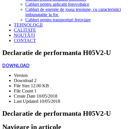
Cabluri pentru aplicatii fotovoltaice
Cabluri de energie de joasa tensiune, cu caracteristici
imbunatatite la foc
Cabluri pentru transporturi feroviare
TEHNOLOGII
CALITATE
NOUTĂȚI
CONTACT
Declaratie de performanta H05V2-U
DOWNLOAD
Version
Download
2
File Size
12.00 KB
File Count
1
Create Date
10/05/2018
Last Updated
10/05/2018
Declaratie de performanta H05V2-U
Navigare în articole