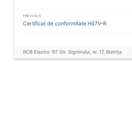
Navigare
PREVIOUS
Previous
Certificat de conformitate H07V-R
în
post:
articole
RCB Electro ‘97 Str. Sigmirului, nr. 17, Bistriţa