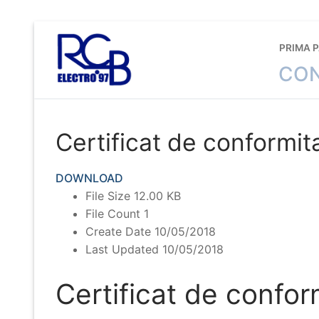
Sari
la
PRIMA 
conținut
CON
Certificat de conformi
DOWNLOAD
File Size
12.00 KB
File Count
1
Create Date
10/05/2018
Last Updated
10/05/2018
Certificat de confo