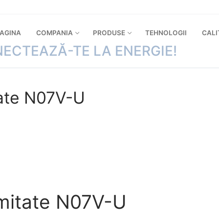
PAGINA
COMPANIA
PRODUSE
TEHNOLOGII
CALI
ECTEAZĂ-TE LA ENERGIE!
tate N07V-U
rmitate N07V-U