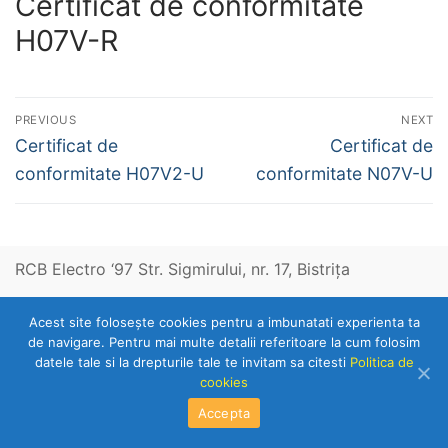
Certificat de conformitate
H07V-R
Navigare
PREVIOUS
NEXT
în
Previous
Next
Certificat de
Certificat de
post:
post:
articole
conformitate H07V2-U
conformitate N07V-U
RCB Electro ‘97 Str. Sigmirului, nr. 17, Bistriţa
Acest site foloseşte cookies pentru a imbunatati experienta ta
Telefon: 0263-236153
de navigare. Pentru mai multe detalii referitoare la cum folosim
datele tale si la drepturile tale te invitam sa citesti
Politica de
cookies
Copyright © 2026 RCB Electro 97
Accepta