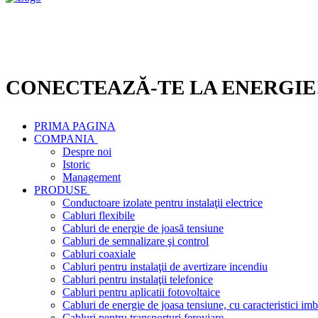
CONECTEAZĂ-TE LA ENERGIE
PRIMA PAGINA
COMPANIA
Despre noi
Istoric
Management
PRODUSE
Conductoare izolate pentru instalaţii electrice
Cabluri flexibile
Cabluri de energie de joasă tensiune
Cabluri de semnalizare şi control
Cabluri coaxiale
Cabluri pentru instalaţii de avertizare incendiu
Cabluri pentru instalaţii telefonice
Cabluri pentru aplicatii fotovoltaice
Cabluri de energie de joasa tensiune, cu caracteristici imb
Cabluri pentru transporturi feroviare