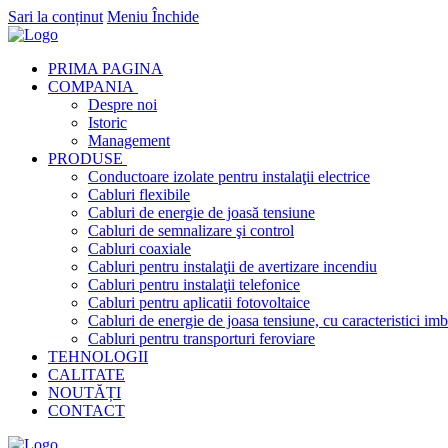
Sari la conținut
Meniu
Închide
PRIMA PAGINA
COMPANIA
Despre noi
Istoric
Management
PRODUSE
Conductoare izolate pentru instalaţii electrice
Cabluri flexibile
Cabluri de energie de joasă tensiune
Cabluri de semnalizare şi control
Cabluri coaxiale
Cabluri pentru instalaţii de avertizare incendiu
Cabluri pentru instalaţii telefonice
Cabluri pentru aplicatii fotovoltaice
Cabluri de energie de joasa tensiune, cu caracteristici imb
Cabluri pentru transporturi feroviare
TEHNOLOGII
CALITATE
NOUTĂȚI
CONTACT