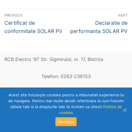
Navigare
PREVIOUS
NEXT
în
Previous
Next
Certificat de
Declaratie de
post:
post:
articole
conformitate SOLAR PV
performanta SOLAR PV
RCB Electro ‘97 Str. Sigmirului, nr. 17, Bistriţa
Telefon: 0263-236153
Copyright © 2026 RCB Electro 97
Acest site foloseşte cookies pentru a imbunatati experienta ta
de navigare. Pentru mai multe detalii referitoare la cum folosim
datele tale si la drepturile tale te invitam sa citesti
Politica de
cookies
Accepta