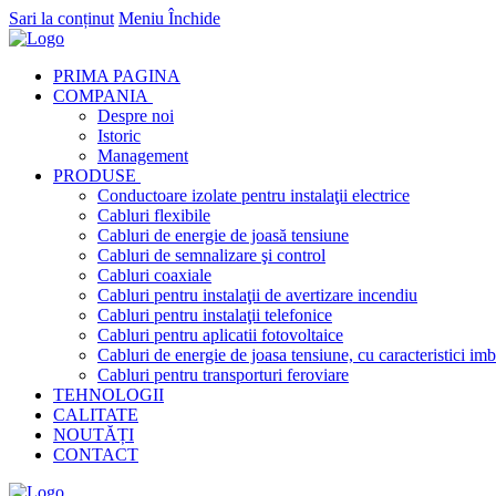
Sari la conținut
Meniu
Închide
PRIMA PAGINA
COMPANIA
Despre noi
Istoric
Management
PRODUSE
Conductoare izolate pentru instalaţii electrice
Cabluri flexibile
Cabluri de energie de joasă tensiune
Cabluri de semnalizare şi control
Cabluri coaxiale
Cabluri pentru instalaţii de avertizare incendiu
Cabluri pentru instalaţii telefonice
Cabluri pentru aplicatii fotovoltaice
Cabluri de energie de joasa tensiune, cu caracteristici imb
Cabluri pentru transporturi feroviare
TEHNOLOGII
CALITATE
NOUTĂȚI
CONTACT