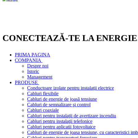
CONECTEAZĂ-TE LA ENERGIE
PRIMA PAGINA
COMPANIA
Despre noi
Istoric
Management
PRODUSE
Conductoare izolate pentru instalaţii electrice
Cabluri flexibile
Cabluri de energie de joasă tensiune
Cabluri de semnalizare şi control
Cabluri coaxiale
Cabluri pentru instalaţii de avertizare incendiu
Cabluri pentru instalaţii telefonice
Cabluri pentru aplicatii fotovoltaice
Cabluri de energie de joasa tensiune, cu caracteristici imb
Cabluri pentru transporturi feroviare