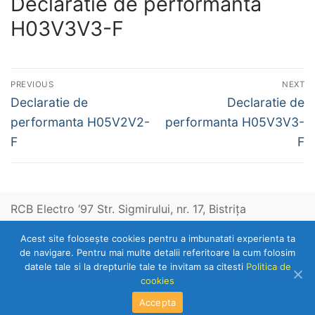
Declaratie de performanta
H03V3V3-F
Navigare
PREVIOUS
NEXT
în
Previous
Next
Declaratie de
Declaratie de
post:
post:
articole
performanta H05V2V2-
performanta H05V3V3-
F
F
RCB Electro ‘97 Str. Sigmirului, nr. 17, Bistriţa
Acest site foloseşte cookies pentru a imbunatati experienta ta
Telefon: 0263-236153
de navigare. Pentru mai multe detalii referitoare la cum folosim
datele tale si la drepturile tale te invitam sa citesti
Politica de
cookies
Copyright © 2026 RCB Electro 97
Accepta