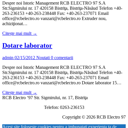
Despre noi Istoric Management RCB ELECTRO 97 S.A
Str.Sigmirului nr. 17 420158 Bistriţa, Bistriţa-Năsăud Telefon +40-
263-236153 +40-263-238448 Fax: +40-263-237071 Email
office@rcbelectro.ro vanzari@rcbelectro.ro Extruder nou,
achiziţionat…
Citește mai mult →
Dotare laborator
admin
02/15/2012
Noutati
0 comentarii
Despre noi Istoric Management RCB ELECTRO 97 S.A
Str.Sigmirului nr. 17 420158 Bistriţa, Bistriţa-Năsăud Telefon +40-
263-236153 +40-263-238448 Fax: +40-263-237071 Email
office@rcbelectro.ro vanzari@rcbelectro.ro Dotare laborator 15…
Citește mai mult →
RCB Electro ‘97 Str. Sigmirului, nr. 17, Bistriţa
Telefon: 0263-236153
Copyright © 2026 RCB Electro 97
Acest site foloseşte cookies pentru a imbunatati experienta ta de