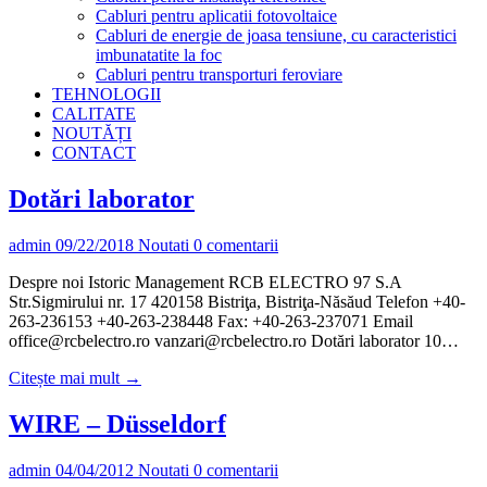
Cabluri pentru aplicatii fotovoltaice
Cabluri de energie de joasa tensiune, cu caracteristici
imbunatatite la foc
Cabluri pentru transporturi feroviare
TEHNOLOGII
CALITATE
NOUTĂȚI
CONTACT
Dotări laborator
admin
09/22/2018
Noutati
0 comentarii
Despre noi Istoric Management RCB ELECTRO 97 S.A
Str.Sigmirului nr. 17 420158 Bistriţa, Bistriţa-Năsăud Telefon +40-
263-236153 +40-263-238448 Fax: +40-263-237071 Email
office@rcbelectro.ro vanzari@rcbelectro.ro Dotări laborator 10…
Citește mai mult →
WIRE – Düsseldorf
admin
04/04/2012
Noutati
0 comentarii