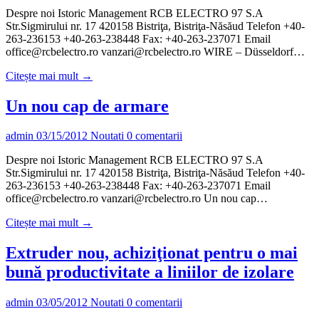
Despre noi Istoric Management RCB ELECTRO 97 S.A
Str.Sigmirului nr. 17 420158 Bistriţa, Bistriţa-Năsăud Telefon +40-
263-236153 +40-263-238448 Fax: +40-263-237071 Email
office@rcbelectro.ro vanzari@rcbelectro.ro WIRE – Düsseldorf…
Citește mai mult →
Un nou cap de armare
admin
03/15/2012
Noutati
0 comentarii
Despre noi Istoric Management RCB ELECTRO 97 S.A
Str.Sigmirului nr. 17 420158 Bistriţa, Bistriţa-Năsăud Telefon +40-
263-236153 +40-263-238448 Fax: +40-263-237071 Email
office@rcbelectro.ro vanzari@rcbelectro.ro Un nou cap…
Citește mai mult →
Extruder nou, achiziţionat pentru o mai
bună productivitate a liniilor de izolare
admin
03/05/2012
Noutati
0 comentarii