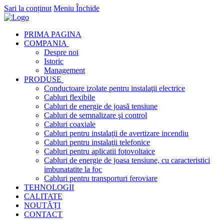
Sari la conținut
Meniu
Închide
PRIMA PAGINA
COMPANIA
Despre noi
Istoric
Management
PRODUSE
Conductoare izolate pentru instalaţii electrice
Cabluri flexibile
Cabluri de energie de joasă tensiune
Cabluri de semnalizare şi control
Cabluri coaxiale
Cabluri pentru instalaţii de avertizare incendiu
Cabluri pentru instalaţii telefonice
Cabluri pentru aplicatii fotovoltaice
Cabluri de energie de joasa tensiune, cu caracteristici
imbunatatite la foc
Cabluri pentru transporturi feroviare
TEHNOLOGII
CALITATE
NOUTĂȚI
CONTACT