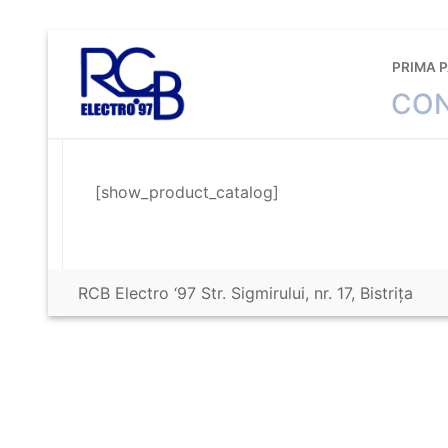
Sari
la
PRIMA 
conținut
CON
[show_product_catalog]
RCB Electro ‘97 Str. Sigmirului, nr. 17, Bistriţa