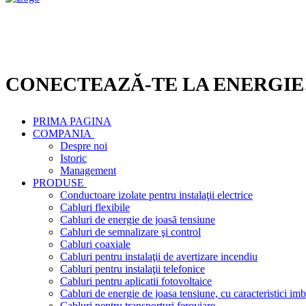
CONECTEAZĂ-TE LA ENERGIE
PRIMA PAGINA
COMPANIA
Despre noi
Istoric
Management
PRODUSE
Conductoare izolate pentru instalaţii electrice
Cabluri flexibile
Cabluri de energie de joasă tensiune
Cabluri de semnalizare şi control
Cabluri coaxiale
Cabluri pentru instalaţii de avertizare incendiu
Cabluri pentru instalaţii telefonice
Cabluri pentru aplicatii fotovoltaice
Cabluri de energie de joasa tensiune, cu caracteristici imb
Cabluri pentru transporturi feroviare