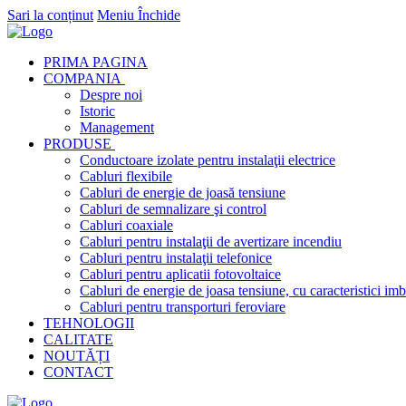
Sari la conținut
Meniu
Închide
PRIMA PAGINA
COMPANIA
Despre noi
Istoric
Management
PRODUSE
Conductoare izolate pentru instalaţii electrice
Cabluri flexibile
Cabluri de energie de joasă tensiune
Cabluri de semnalizare şi control
Cabluri coaxiale
Cabluri pentru instalaţii de avertizare incendiu
Cabluri pentru instalaţii telefonice
Cabluri pentru aplicatii fotovoltaice
Cabluri de energie de joasa tensiune, cu caracteristici imb
Cabluri pentru transporturi feroviare
TEHNOLOGII
CALITATE
NOUTĂȚI
CONTACT