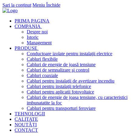
Sari la conținut
Meniu
Închide
PRIMA PAGINA
COMPANIA
Despre noi
Istoric
Management
PRODUSE
Conductoare izolate pentru instalaţii electrice
Cabluri flexibile
Cabluri de energie de joasă tensiune
Cabluri de semnalizare şi control
Cabluri coaxiale
Cabluri pentru instalaţii de avertizare incendiu
Cabluri pentru instalaţii telefonice
Cabluri pentru aplicatii fotovoltaice
Cabluri de energie de joasa tensiune, cu caracteristici
imbunatatite la foc
Cabluri pentru transporturi feroviare
TEHNOLOGII
CALITATE
NOUTĂȚI
CONTACT