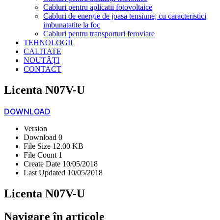
Cabluri pentru aplicatii fotovoltaice
Cabluri de energie de joasa tensiune, cu caracteristici
imbunatatite la foc
Cabluri pentru transporturi feroviare
TEHNOLOGII
CALITATE
NOUTĂȚI
CONTACT
Licenta N07V-U
DOWNLOAD
Version
Download
0
File Size
12.00 KB
File Count
1
Create Date
10/05/2018
Last Updated
10/05/2018
Licenta N07V-U
Navigare în articole