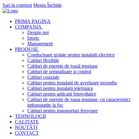
Sari la conținut
Meniu
Închide
PRIMA PAGINA
COMPANIA
Despre noi
Istoric
Management
PRODUSE
Conductoare izolate pentru instalaţii electrice
Cabluri flexibile
Cabluri de energie de joasă tensiune
Cabluri de semnalizare şi control
Cabluri coaxiale
Cabluri pentru instalaţii de avertizare incendiu
Cabluri pentru instalaţii telefonice
Cabluri pentru aplicatii fotovoltaice
Cabluri de energie de joasa tensiune, cu caracteristici
imbunatatite la foc
Cabluri pentru transporturi feroviare
TEHNOLOGII
CALITATE
NOUTĂȚI
CONTACT