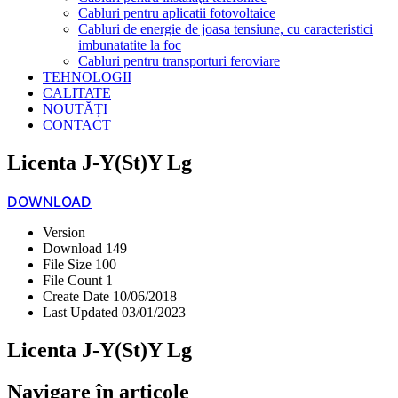
Cabluri pentru aplicatii fotovoltaice
Cabluri de energie de joasa tensiune, cu caracteristici
imbunatatite la foc
Cabluri pentru transporturi feroviare
TEHNOLOGII
CALITATE
NOUTĂȚI
CONTACT
Licenta J-Y(St)Y Lg
DOWNLOAD
Version
Download
149
File Size
100
File Count
1
Create Date
10/06/2018
Last Updated
03/01/2023
Licenta J-Y(St)Y Lg
Navigare în articole