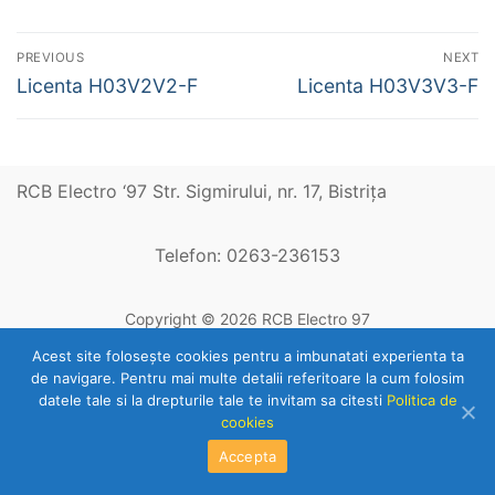
Navigare
PREVIOUS
NEXT
în
Previous
Next
Licenta H03V2V2-F
Licenta H03V3V3-F
post:
post:
articole
RCB Electro ‘97 Str. Sigmirului, nr. 17, Bistriţa
Telefon: 0263-236153
Copyright © 2026 RCB Electro 97
Acest site foloseşte cookies pentru a imbunatati experienta ta
de navigare. Pentru mai multe detalii referitoare la cum folosim
datele tale si la drepturile tale te invitam sa citesti
Politica de
cookies
Accepta