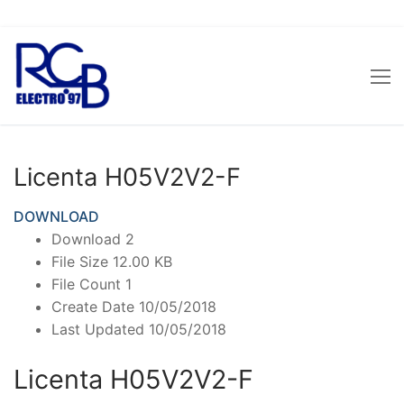
Sari
la
conținut
Licenta H05V2V2-F
DOWNLOAD
Download
2
File Size
12.00 KB
File Count
1
Create Date
10/05/2018
Last Updated
10/05/2018
Licenta H05V2V2-F