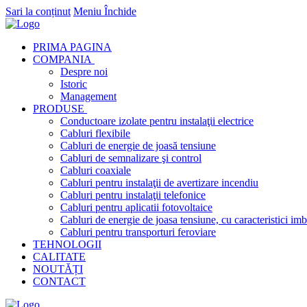
Sari la conținut
Meniu
Închide
PRIMA PAGINA
COMPANIA
Despre noi
Istoric
Management
PRODUSE
Conductoare izolate pentru instalaţii electrice
Cabluri flexibile
Cabluri de energie de joasă tensiune
Cabluri de semnalizare şi control
Cabluri coaxiale
Cabluri pentru instalaţii de avertizare incendiu
Cabluri pentru instalaţii telefonice
Cabluri pentru aplicatii fotovoltaice
Cabluri de energie de joasa tensiune, cu caracteristici imb
Cabluri pentru transporturi feroviare
TEHNOLOGII
CALITATE
NOUTĂȚI
CONTACT