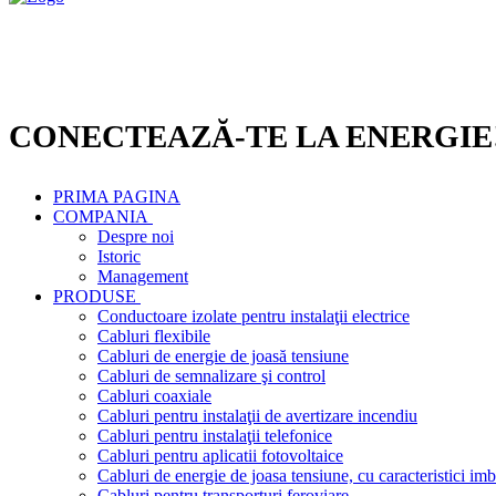
CONECTEAZĂ-TE LA ENERGIE
PRIMA PAGINA
COMPANIA
Despre noi
Istoric
Management
PRODUSE
Conductoare izolate pentru instalaţii electrice
Cabluri flexibile
Cabluri de energie de joasă tensiune
Cabluri de semnalizare şi control
Cabluri coaxiale
Cabluri pentru instalaţii de avertizare incendiu
Cabluri pentru instalaţii telefonice
Cabluri pentru aplicatii fotovoltaice
Cabluri de energie de joasa tensiune, cu caracteristici imb
Cabluri pentru transporturi feroviare