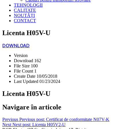
TEHNOLOGII
CALITATE
NOUTĂȚI
CONTACT
Licenta H05V-U
DOWNLOAD
Version
Download
162
File Size
100
File Count
1
Create Date
10/05/2018
Last Updated
01/23/2024
Licenta H05V-U
Navigare în articole
Previous
Previous post:
Certificat de conformitate N07V-K
Next
Next post:
Licenta H05V2-U