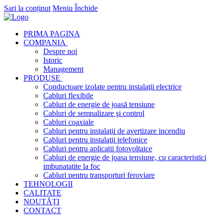
Sari la conținut
Meniu
Închide
PRIMA PAGINA
COMPANIA
Despre noi
Istoric
Management
PRODUSE
Conductoare izolate pentru instalaţii electrice
Cabluri flexibile
Cabluri de energie de joasă tensiune
Cabluri de semnalizare şi control
Cabluri coaxiale
Cabluri pentru instalaţii de avertizare incendiu
Cabluri pentru instalaţii telefonice
Cabluri pentru aplicatii fotovoltaice
Cabluri de energie de joasa tensiune, cu caracteristici
imbunatatite la foc
Cabluri pentru transporturi feroviare
TEHNOLOGII
CALITATE
NOUTĂȚI
CONTACT