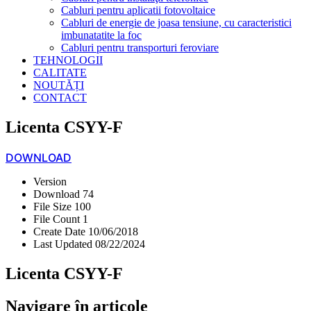
Cabluri pentru aplicatii fotovoltaice
Cabluri de energie de joasa tensiune, cu caracteristici
imbunatatite la foc
Cabluri pentru transporturi feroviare
TEHNOLOGII
CALITATE
NOUTĂȚI
CONTACT
Licenta CSYY-F
DOWNLOAD
Version
Download
74
File Size
100
File Count
1
Create Date
10/06/2018
Last Updated
08/22/2024
Licenta CSYY-F
Navigare în articole