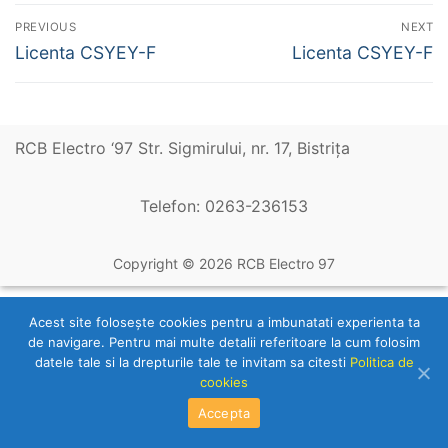
Navigare
PREVIOUS
NEXT
în
Previous
Next
Licenta CSYEY-F
Licenta CSYEY-F
post:
post:
articole
RCB Electro ‘97 Str. Sigmirului, nr. 17, Bistriţa
Telefon: 0263-236153
Copyright © 2026 RCB Electro 97
Acest site foloseşte cookies pentru a imbunatati experienta ta
de navigare. Pentru mai multe detalii referitoare la cum folosim
datele tale si la drepturile tale te invitam sa citesti
Politica de
cookies
Accepta