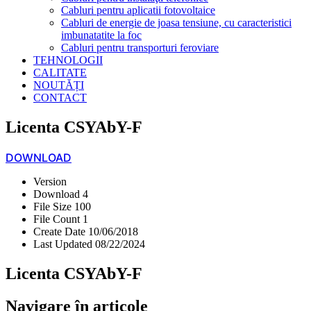
Cabluri pentru aplicatii fotovoltaice
Cabluri de energie de joasa tensiune, cu caracteristici
imbunatatite la foc
Cabluri pentru transporturi feroviare
TEHNOLOGII
CALITATE
NOUTĂȚI
CONTACT
Licenta CSYAbY-F
DOWNLOAD
Version
Download
4
File Size
100
File Count
1
Create Date
10/06/2018
Last Updated
08/22/2024
Licenta CSYAbY-F
Navigare în articole