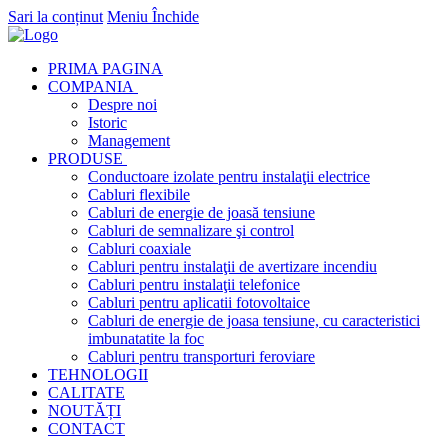
Sari la conținut
Meniu
Închide
PRIMA PAGINA
COMPANIA
Despre noi
Istoric
Management
PRODUSE
Conductoare izolate pentru instalaţii electrice
Cabluri flexibile
Cabluri de energie de joasă tensiune
Cabluri de semnalizare şi control
Cabluri coaxiale
Cabluri pentru instalaţii de avertizare incendiu
Cabluri pentru instalaţii telefonice
Cabluri pentru aplicatii fotovoltaice
Cabluri de energie de joasa tensiune, cu caracteristici
imbunatatite la foc
Cabluri pentru transporturi feroviare
TEHNOLOGII
CALITATE
NOUTĂȚI
CONTACT