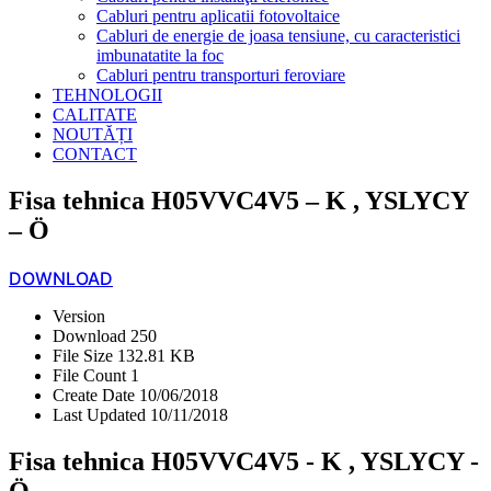
Cabluri pentru aplicatii fotovoltaice
Cabluri de energie de joasa tensiune, cu caracteristici
imbunatatite la foc
Cabluri pentru transporturi feroviare
TEHNOLOGII
CALITATE
NOUTĂȚI
CONTACT
Fisa tehnica H05VVC4V5 – K , YSLYCY
– Ö
DOWNLOAD
Version
Download
250
File Size
132.81 KB
File Count
1
Create Date
10/06/2018
Last Updated
10/11/2018
Fisa tehnica H05VVC4V5 - K , YSLYCY -
Ö