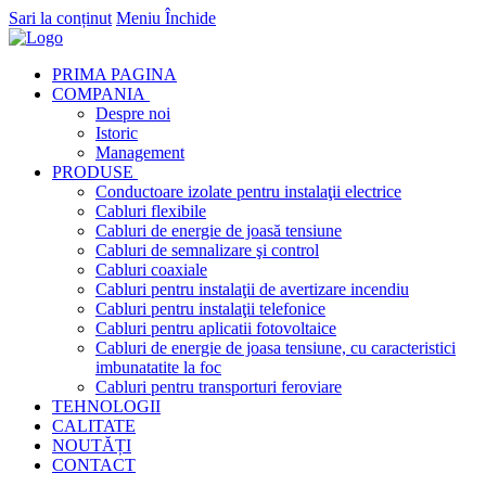
Sari la conținut
Meniu
Închide
PRIMA PAGINA
COMPANIA
Despre noi
Istoric
Management
PRODUSE
Conductoare izolate pentru instalaţii electrice
Cabluri flexibile
Cabluri de energie de joasă tensiune
Cabluri de semnalizare şi control
Cabluri coaxiale
Cabluri pentru instalaţii de avertizare incendiu
Cabluri pentru instalaţii telefonice
Cabluri pentru aplicatii fotovoltaice
Cabluri de energie de joasa tensiune, cu caracteristici
imbunatatite la foc
Cabluri pentru transporturi feroviare
TEHNOLOGII
CALITATE
NOUTĂȚI
CONTACT