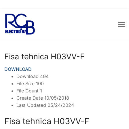
Sari
la
conținut
Fisa tehnica H03VV-F
DOWNLOAD
Download
404
File Size
100
File Count
1
Create Date
10/05/2018
Last Updated
05/24/2024
Fisa tehnica H03VV-F