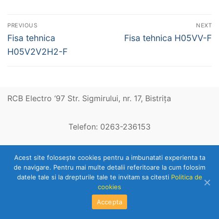
Navigare
PREVIOUS
NEXT
în
Previous
Next
Fisa tehnica
Fisa tehnica H05VV-F
post:
post:
articole
H05V2V2H2-F
RCB Electro ‘97 Str. Sigmirului, nr. 17, Bistriţa
Telefon: 0263-236153
Copyright © 2026 RCB Electro 97
Acest site foloseşte cookies pentru a imbunatati experienta ta
de navigare. Pentru mai multe detalii referitoare la cum folosim
datele tale si la drepturile tale te invitam sa citesti
Politica de
cookies
Accepta