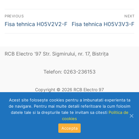
Navigare
PREVIOUS
NEXT
în
Previous
Next
Fisa tehnica H05V2V2-F
Fisa tehnica H05V3V3-F
post:
post:
articole
RCB Electro ‘97 Str. Sigmirului, nr. 17, Bistriţa
Telefon: 0263-236153
Copyright © 2026 RCB Electro 97
Acest site foloseşte cookies pentru a imbunatati experienta ta
de navigare. Pentru mai multe detalii referitoare la cum folosim
datele tale si la drepturile tale te invitam sa citesti
Politica de
cookies
Accepta