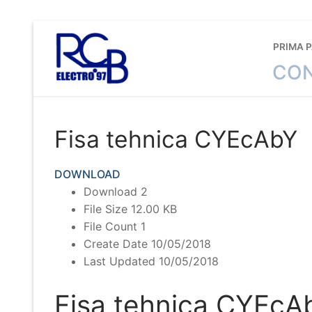
Sari
la
PRIMA 
conținut
CON
Fisa tehnica CYEcAbY
DOWNLOAD
Download
2
File Size
12.00 KB
File Count
1
Create Date
10/05/2018
Last Updated
10/05/2018
Fisa tehnica CYEcA