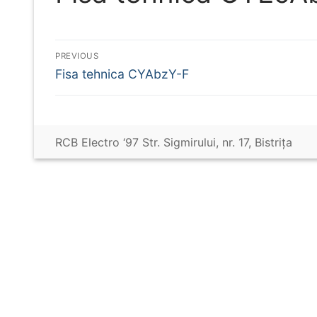
Navigare
PREVIOUS
Previous
Fisa tehnica CYAbzY-F
în
post:
articole
RCB Electro ‘97 Str. Sigmirului, nr. 17, Bistriţa