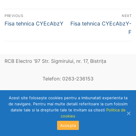
Navigare
PREVIOUS
NEXT
în
Previous
Next
Fisa tehnica CYEcAbzY
Fisa tehnica CYEcAbzY-
post:
post:
articole
F
RCB Electro ‘97 Str. Sigmirului, nr. 17, Bistriţa
Telefon: 0263-236153
Copyright © 2026 RCB Electro 97
Acest site foloseşte cookies pentru a imbunatati experienta ta
de navigare. Pentru mai multe detalii referitoare la cum folosim
datele tale si la drepturile tale te invitam sa citesti
Politica de
cookies
Accepta