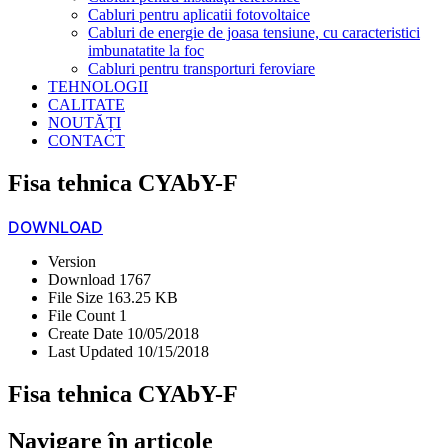
Cabluri pentru aplicatii fotovoltaice
Cabluri de energie de joasa tensiune, cu caracteristici
imbunatatite la foc
Cabluri pentru transporturi feroviare
TEHNOLOGII
CALITATE
NOUTĂȚI
CONTACT
Fisa tehnica CYAbY-F
DOWNLOAD
Version
Download
1767
File Size
163.25 KB
File Count
1
Create Date
10/05/2018
Last Updated
10/15/2018
Fisa tehnica CYAbY-F
Navigare în articole