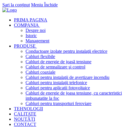
Sari la conținut
Meniu
Închide
PRIMA PAGINA
COMPANIA
Despre noi
Istoric
Management
PRODUSE
Conductoare izolate pentru instalaţii electrice
Cabluri flexibile
Cabluri de energie de joasă tensiune
Cabluri de semnalizare şi control
Cabluri coaxiale
Cabluri pentru instalaţii de avertizare incendiu
Cabluri pentru instalaţii telefonice
Cabluri pentru aplicatii fotovoltaice
Cabluri de energie de joasa tensiune, cu caracteristici
imbunatatite la foc
Cabluri pentru transporturi feroviare
TEHNOLOGII
CALITATE
NOUTĂȚI
CONTACT