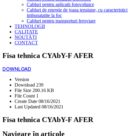
Cabluri pentru aplicatii fotovoltaice
Cabluri de energie de joasa tensiune, cu caracteristici
imbunatatite la foc
Cabluri pentru transporturi feroviare
TEHNOLOGII
CALITATE
NOUTĂȚI
CONTACT
Fisa tehnica CYAbY-F AFER
DOWNLOAD
Version
Download
239
File Size
200.16 KB
File Count
1
Create Date
08/16/2021
Last Updated
08/16/2021
Fisa tehnica CYAbY-F AFER
Navigare în articole