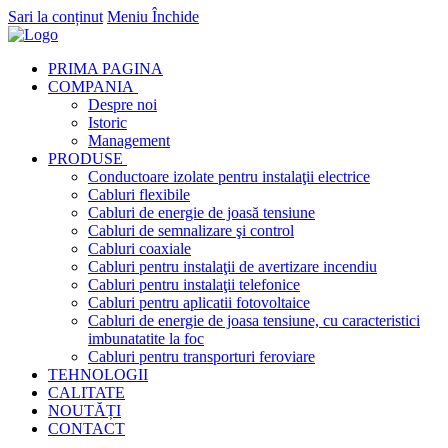
Sari la conținut
Meniu
Închide
PRIMA PAGINA
COMPANIA
Despre noi
Istoric
Management
PRODUSE
Conductoare izolate pentru instalaţii electrice
Cabluri flexibile
Cabluri de energie de joasă tensiune
Cabluri de semnalizare şi control
Cabluri coaxiale
Cabluri pentru instalaţii de avertizare incendiu
Cabluri pentru instalaţii telefonice
Cabluri pentru aplicatii fotovoltaice
Cabluri de energie de joasa tensiune, cu caracteristici
imbunatatite la foc
Cabluri pentru transporturi feroviare
TEHNOLOGII
CALITATE
NOUTĂȚI
CONTACT