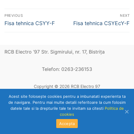
Navigare
PREVIOUS
NEXT
în
Previous
Next
Fisa tehnica CSYY-F
Fisa tehnica CSYEcY-F
post:
post:
articole
RCB Electro ‘97 Str. Sigmirului, nr. 17, Bistriţa
Telefon: 0263-236153
Copyright © 2026 RCB Electro 97
Acest site foloseşte cookies pentru a imbunatati experienta ta
de navigare. Pentru mai multe detalii referitoare la cum folosim
datele tale si la drepturile tale te invitam sa citesti
Politica de
cookies
Accepta