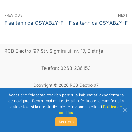
Navigare
PREVIOUS
NEXT
în
Previous
Next
Fisa tehnica CSYABzY-F
Fisa tehnica CSYABzY-F
post:
post:
articole
RCB Electro ‘97 Str. Sigmirului, nr. 17, Bistriţa
Telefon: 0263-236153
Copyright © 2026 RCB Electro 97
Acest site foloseşte cookies pentru a imbunatati experienta ta
de navigare. Pentru mai multe detalii referitoare la cum folosim
datele tale si la drepturile tale te invitam sa citesti
Politica de
cookies
Accepta