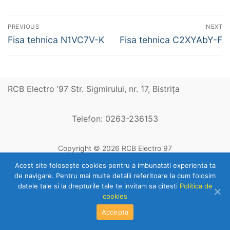
Navigare
PREVIOUS
NEXT
în
Previous
Next
Fisa tehnica N1VC7V-K
Fisa tehnica C2XYAbY-F
post:
post:
articole
RCB Electro ‘97 Str. Sigmirului, nr. 17, Bistriţa
Telefon: 0263-236153
Copyright © 2026 RCB Electro 97
Acest site foloseşte cookies pentru a imbunatati experienta ta
de navigare. Pentru mai multe detalii referitoare la cum folosim
datele tale si la drepturile tale te invitam sa citesti
Politica de
cookies
Accepta