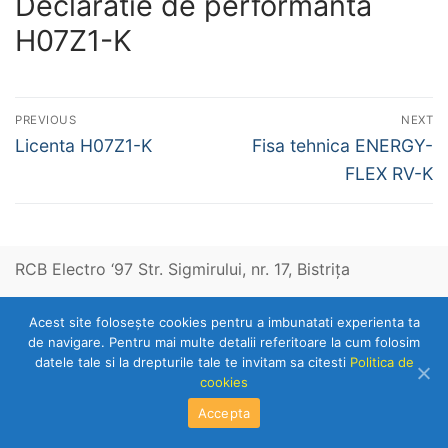
Declaratie de performanta
H07Z1-K
Navigare
PREVIOUS
NEXT
în
Previous
Next
Licenta H07Z1-K
Fisa tehnica ENERGY-
post:
post:
articole
FLEX RV-K
RCB Electro ‘97 Str. Sigmirului, nr. 17, Bistriţa
Acest site foloseşte cookies pentru a imbunatati experienta ta
Telefon: 0263-236153
de navigare. Pentru mai multe detalii referitoare la cum folosim
datele tale si la drepturile tale te invitam sa citesti
Politica de
cookies
Copyright © 2026 RCB Electro 97
Accepta