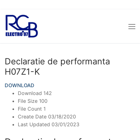
Sari
la
conținut
Declaratie de performanta
H07Z1-K
DOWNLOAD
Download
142
File Size
100
File Count
1
Create Date
03/18/2020
Last Updated
03/01/2023