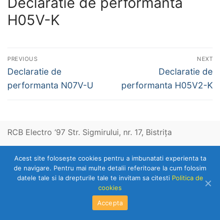
Declaratie de performanta
H05V-K
Navigare
PREVIOUS
NEXT
în
Previous
Next
Declaratie de
Declaratie de
post:
post:
articole
performanta N07V-U
performanta H05V2-K
RCB Electro ‘97 Str. Sigmirului, nr. 17, Bistriţa
Acest site foloseşte cookies pentru a imbunatati experienta ta
Telefon: 0263-236153
de navigare. Pentru mai multe detalii referitoare la cum folosim
datele tale si la drepturile tale te invitam sa citesti
Politica de
cookies
Copyright © 2026 RCB Electro 97
Accepta