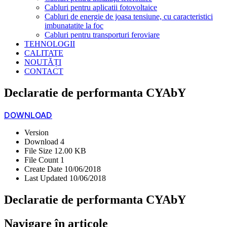
Cabluri pentru aplicatii fotovoltaice
Cabluri de energie de joasa tensiune, cu caracteristici
imbunatatite la foc
Cabluri pentru transporturi feroviare
TEHNOLOGII
CALITATE
NOUTĂȚI
CONTACT
Declaratie de performanta CYAbY
DOWNLOAD
Version
Download
4
File Size
12.00 KB
File Count
1
Create Date
10/06/2018
Last Updated
10/06/2018
Declaratie de performanta CYAbY
Navigare în articole