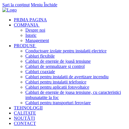
Sari la conținut
Meniu
Închide
PRIMA PAGINA
COMPANIA
Despre noi
Istoric
Management
PRODUSE
Conductoare izolate pentru instalaţii electrice
Cabluri flexibile
Cabluri de energie de joasă tensiune
Cabluri de semnalizare şi control
Cabluri coaxiale
Cabluri pentru instalaţii de avertizare incendiu
Cabluri pentru instalaţii telefonice
Cabluri pentru aplicatii fotovoltaice
Cabluri de energie de joasa tensiune, cu caracteristici
imbunatatite la foc
Cabluri pentru transporturi feroviare
TEHNOLOGII
CALITATE
NOUTĂȚI
CONTACT