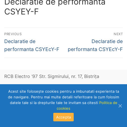
Declaratie de performanta
CSYEY-F
Navigare
PREVIOUS
NEXT
în
Previous
Next
Declaratie de
Declaratie de
post:
post:
articole
performanta CSYEcY-F
performanta CSYEcY-F
RCB Electro ‘97 Str. Sigmirului, nr. 17, Bistriţa
Acest site foloseşte cookies pentru a imbunatati experienta ta
Telefon: 0263-236153
de navigare. Pentru mai multe detalii referitoare la cum folosim
datele tale si la drepturile tale te invitam sa citesti
Politica de
cookies
Copyright © 2026 RCB Electro 97
Accepta